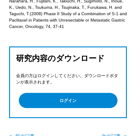
Narahara, H., Fujitani, K., Takiuchi, H., Sugimoto, N., Inoue,
K., Uedo, N., Tsukuma, H., Tsujinaka, T., Furukawa, H. and
Taguchi, T.(2008) Phase II Study of a Combination of S-1 and
Paclitaxel in Patients with Unresectable or Metastatic Gastric
Cancer, Oncology, 74, 37-41
研究内容のダウンロード
会員の方はログインしてください。ダウンロードボタ
ンが表示されます。
ログイン