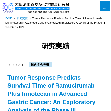
MENU
HOME
研究実績
Tumor Response Predicts Survival Time of Ramucirumab
Plus Irinotecan in Advanced Gastric Cancer: An Exploratory Analysis of the Phase III
RINDBeRG Trial
研究実績
2026.03.11
国内学会発表
Tumor Response Predicts
Survival Time of Ramucirumab
Plus Irinotecan in Advanced
Gastric Cancer: An Exploratory
Analysis of the Phase III