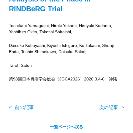
RINDBeRG Trial
Toshifumi Yamaguchi, Hiroki Yukami, Hiroyuki Kodama,
Yoshihiro Okita, Takeshi Shiraishi,
Daisuke Kobayashi, Kiyoshi Ishigure, Ko Takachi, Shunji
Endo, Toshio Shimokawa, Daisuke Sakai,
Taroh Satoh
第98回日本胃癌学会総会（JGCA2026）2026.3.4-6 沖縄
前の記事
次の記事
一覧ページへ戻る