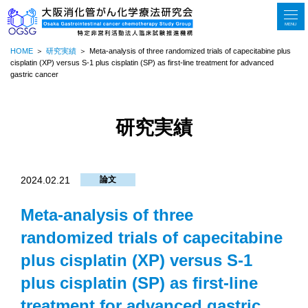
MENU
HOME
研究実績
Meta‑analysis of three randomized trials of capecitabine plus
cisplatin (XP) versus S‑1 plus cisplatin (SP) as first‑line treatment for advanced
gastric cancer
研究実績
2024.02.21
論文
Meta‑analysis of three
randomized trials of capecitabine
plus cisplatin (XP) versus S‑1
plus cisplatin (SP) as first‑line
treatment for advanced gastric