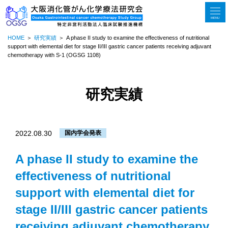
MENU
HOME
研究実績
A phase II study to examine the effectiveness of nutritional
support with elemental diet for stage II/III gastric cancer patients receiving adjuvant
chemotherapy with S-1 (OGSG 1108)
研究実績
2022.08.30
国内学会発表
A phase II study to examine the
effectiveness of nutritional
support with elemental diet for
stage II/III gastric cancer patients
receiving adjuvant chemotherapy