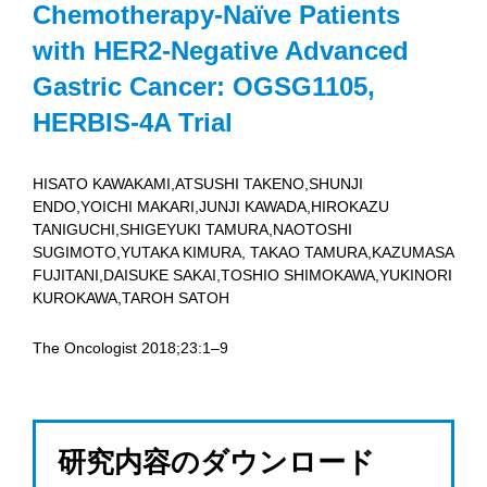
Chemotherapy-Naïve Patients
with HER2-Negative Advanced
Gastric Cancer: OGSG1105,
HERBIS-4A Trial
HISATO KAWAKAMI,ATSUSHI TAKENO,SHUNJI
ENDO,YOICHI MAKARI,JUNJI KAWADA,HIROKAZU
TANIGUCHI,SHIGEYUKI TAMURA,NAOTOSHI
SUGIMOTO,YUTAKA KIMURA, TAKAO TAMURA,KAZUMASA
FUJITANI,DAISUKE SAKAI,TOSHIO SHIMOKAWA,YUKINORI
KUROKAWA,TAROH SATOH
The Oncologist 2018;23:1–9
研究内容のダウンロード