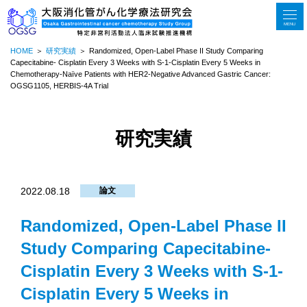
MENU
HOME
研究実績
Randomized, Open-Label Phase II Study Comparing
Capecitabine- Cisplatin Every 3 Weeks with S-1-Cisplatin Every 5 Weeks in
Chemotherapy-Naïve Patients with HER2-Negative Advanced Gastric Cancer:
OGSG1105, HERBIS-4A Trial
研究実績
2022.08.18
論文
Randomized, Open-Label Phase II
Study Comparing Capecitabine-
Cisplatin Every 3 Weeks with S-1-
Cisplatin Every 5 Weeks in