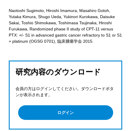
Naotoshi Sugimoto, Hiroshi Imamura, Masahiro Gotoh,
Yutaka Kimura, Shugo Ueda, Yukinori Kurokawa, Daisuke
Sakai, Toshio Shimokawa, Toshimasa Tsujinaka, Hiroshi
Furukawa, Randomized phase II study of CPT-11 versus
PTX: +/- S1 in advanced gastric cancer refractory to S1 or S1
+ platinum (OGSG 0701), 臨床腫瘍学会 2015.
研究内容のダウンロード
会員の方はログインしてください。ダウンロードボタ
ンが表示されます。
ログイン