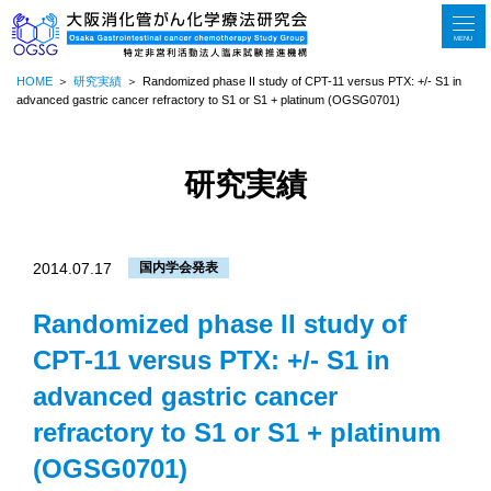
MENU
HOME
研究実績
Randomized phase II study of CPT-11 versus PTX: +/- S1 in
advanced gastric cancer refractory to S1 or S1 + platinum (OGSG0701)
研究実績
2014.07.17
国内学会発表
Randomized phase II study of
CPT-11 versus PTX: +/- S1 in
advanced gastric cancer
refractory to S1 or S1 + platinum
(OGSG0701)