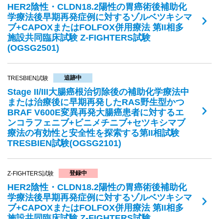
HER2陰性・CLDN18.2陽性の胃癌術後補助化
学療法後早期再発症例に対するゾルベツキシマ
ブ+CAPOXまたはFOLFOX併用療法 第II相多
施設共同臨床試験 Z-FIGHTERS試験
(OGSG2501)
追跡中
TRESBIEN試験
Stage II/III大腸癌根治切除後の補助化学療法中
または治療後に早期再発したRAS野生型かつ
BRAF V600E変異再発大腸癌患者に対するエ
ンコラフェニブ+ビニメチニブ+セツキシマブ
療法の有効性と安全性を探索する第II相試験
TRESBIEN試験(OGSG2101)
登録中
Z-FIGHTERS試験
HER2陰性・CLDN18.2陽性の胃癌術後補助化
学療法後早期再発症例に対するゾルベツキシマ
ブ+CAPOXまたはFOLFOX併用療法 第II相多
施設共同臨床試験 Z-FIGHTERS試験