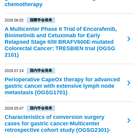
chemotherapy
国際学会発表
2026.06.02
A Multicenter Phase II Trial of Encorafenib,
Binimetinib and Cetuximab for Early
Relapsed Stage II/III BRAFV600E-mutated
Colorectal Cancer: TRESBIEN trial (OGSG
2101)
国内学会発表
2026.07.24
Perioperative CapeOx therapy for advanced
gastric cancer with extensive lymph node
metastasis (OGSG1701)
国内学会発表
2026.05.07
Characteristics of conversion surgery
cases for gastric cancer-Multicenter
retrospective cohort study (OGSG2301)-